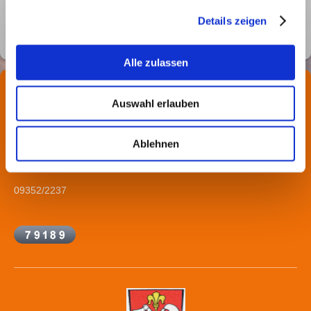
Protokoll vom 14.12.2023
Protokoll vom 14.12.2023.pdf
Details zeigen
PDF-Dokument [157.2 KB]
Alle zulassen
Hier finden Sie uns
Auswahl erlauben
Gemeinde Rechtenbach
Hauptstr. 41
97848 Rechtenbach
Ablehnen
Kontakt
09352/2237