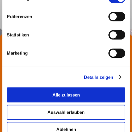
Bekanntmachung des abschließenden Ergebnisses
der Wahl des Gemeinderates
Ergebnis GRT Rechtenbach.pdf
PDF-Dokument [120.4 KB]
Präferenzen
Statistiken
Hier finden Sie uns
Gemeinde Rechtenbach
Marketing
Hauptstr. 41
97848 Rechtenbach
Kontakt
Details zeigen
09352/2237
Alle zulassen
Auswahl erlauben
Ablehnen