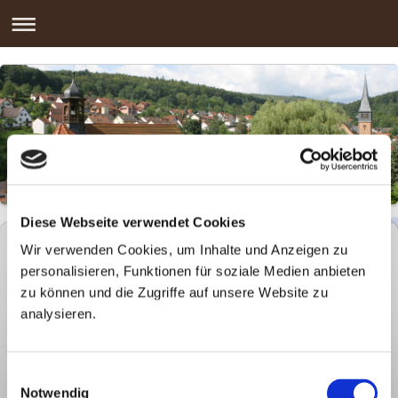
Diese Webseite verwendet Cookies
Wir verwenden Cookies, um Inhalte und Anzeigen zu
Kommunalwahl 2026
personalisieren, Funktionen für soziale Medien anbieten
zu können und die Zugriffe auf unsere Website zu
Bekanntmachung des abschließenden Ergebnisses
analysieren.
der Wahl des ersten Bürgermeisters
Ergebnis BGM Rechtenbach.pdf
PDF-Dokument [55.4 KB]
Einwilligungsauswahl
Notwendig