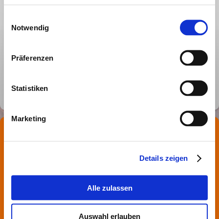
Einwilligungsauswahl
Notwendig
Präferenzen
Kommunalwahlen 2026
Statistiken
Marketing
Hier finden Sie uns
Gemeinde Rechtenbach
Hauptstr. 41
Details zeigen
97848 Rechtenbach
Kontakt
Alle zulassen
09352/2237
Auswahl erlauben