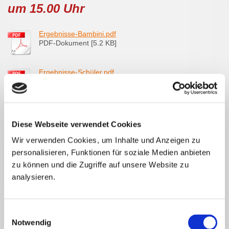
um 15.00 Uhr
Ergebnisse-Bambini.pdf
PDF-Dokument [5.2 KB]
Ergebnisse-Schüler.pdf
PDF-Dokument [5.7 KB]
Ergebnisse-Hobby-Jedermann.pdf
PDF-Dokument [6.1 KB]
Diese Webseite verwendet Cookies
Wir verwenden Cookies, um Inhalte und Anzeigen zu
Ergebnisse-Hauptlauf.pdf
personalisieren, Funktionen für soziale Medien anbieten
PDF-Dokument [7.0 KB]
zu können und die Zugriffe auf unsere Website zu
analysieren.
Ergebnisse-walking.pdf
PDF-Dokument [5.0 KB]
Einwilligungsauswahl
Notwendig